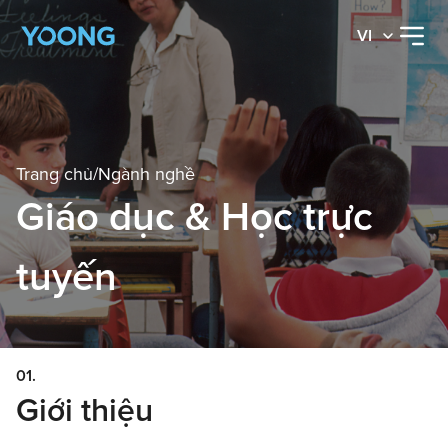
VI
Trang chủ
/
Ngành nghề
Giáo dục & Học trực
tuyến
01.
Giới thiệu