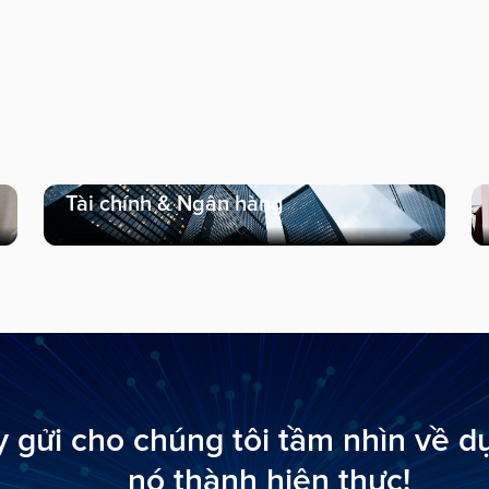
Tài chính & Ngân hàng
 gửi cho chúng tôi tầm nhìn về d
nó thành hiện thực!