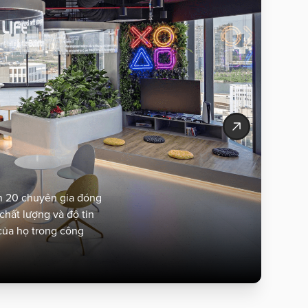
h năng tối ưu, thông
 Nam, được thiết kế
a nhiều đối tượng
ơn 20 chuyên gia đóng
chất lượng và độ tin
của họ trong công