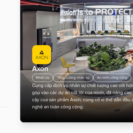
Vrex
DragonX của Dragon Capital
Bất động sản
Proptech
Trí tuệ nhân tạo (AI)
Axon
Ngân hàng
Tài chính
Fintech
Vrex là một website bất động sản kết hợp các tín
tin được xác minh và dịch vụ chuyên nghiệp.
DragonX, một sản phẩm của Dragon Capital Việt
Nhân sự
Tăng cường nhân sự
An ninh công cộng
để đáp ứng nhu cầu đầu tư và tích lũy tài sản củ
Cung cấp dịch vụ nhân sự chất lượng cao với h
khách hàng.
góp vào các dự án cốt lõi của mình, đã nâng cao 
cậy của sản phẩm Axon, củng cố vị thế dẫn đầu 
nghệ an toàn công cộng.