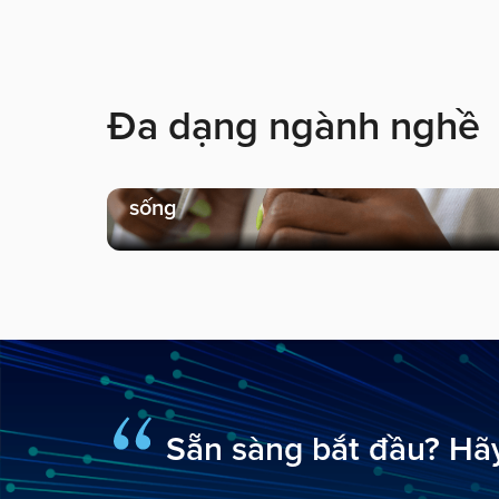
Đa dạng ngành nghề
Chăm sóc sức khỏe & Khoa học đời
sống
Sẵn sàng bắt đầu? Hãy